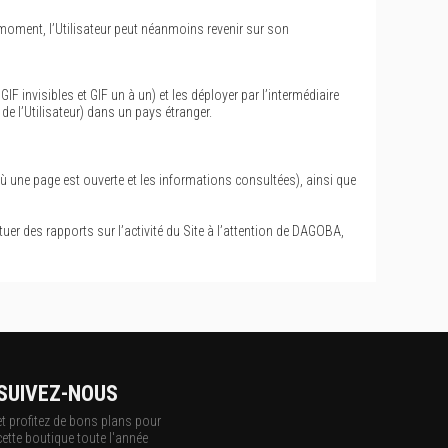
moment, l’Utilisateur peut néanmoins revenir sur son
 invisibles et GIF un à un) et les déployer par l’intermédiaire
e l’Utilisateur) dans un pays étranger.
où une page est ouverte et les informations consultées), ainsi que
ituer des rapports sur l’activité du Site à l’attention de DAGOBA,
SUIVEZ-NOUS
et profitez de bons plans pour
cette boutique toute l'année