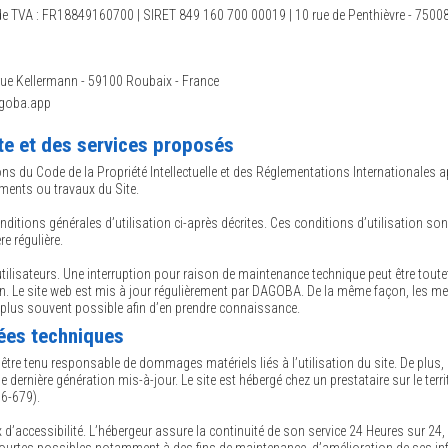
de TVA : FR18849160700 | SIRET 849 160 700 00019 | 10 rue de Penthièvre - 75008
rue Kellermann - 59100 Roubaix - France
agoba.app
ite et des services proposés
ons du Code de la Propriété Intellectuelle et des Réglementations Internationales ap
ments ou travaux du Site.
 conditions générales d’utilisation ci-après décrites. Ces conditions d’utilisation
re régulière.
tilisateurs. Une interruption pour raison de maintenance technique peut être tout
ion. Le site web est mis à jour régulièrement par DAGOBA. De la même façon, les m
le plus souvent possible afin d’en prendre connaissance.
nées techniques
a être tenu responsable de dommages matériels liés à l’utilisation du site. De plus, 
de dernière génération mis-à-jour. Le site est hébergé chez un prestataire sur le 
6-679).
x d’accessibilité. L’hébergeur assure la continuité de son service 24 Heures sur 24,