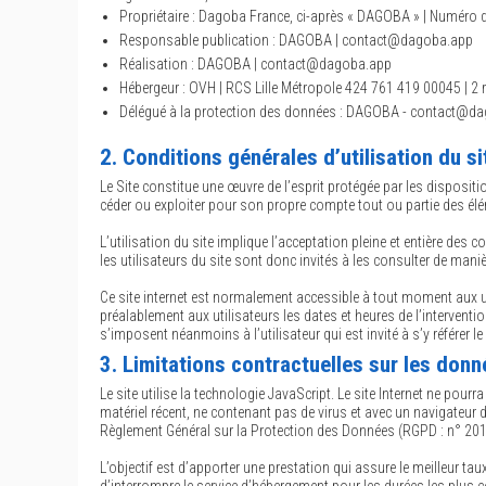
Propriétaire : Dagoba France, ci-après « DAGOBA » | Numéro 
Responsable publication : DAGOBA | contact@dagoba.app
Réalisation : DAGOBA | contact@dagoba.app
Hébergeur : OVH | RCS Lille Métropole 424 761 419 00045 | 2 
Délégué à la protection des données : DAGOBA - contact@d
2. Conditions générales d’utilisation du s
Le Site constitue une œuvre de l’esprit protégée par les dispositi
céder ou exploiter pour son propre compte tout ou partie des élé
L’utilisation du site implique l’acceptation pleine et entière des
les utilisateurs du site sont donc invités à les consulter de maniè
Ce site internet est normalement accessible à tout moment aux u
préalablement aux utilisateurs les dates et heures de l’intervent
s’imposent néanmoins à l’utilisateur qui est invité à s’y référer 
3. Limitations contractuelles sur les don
Le site utilise la technologie JavaScript. Le site Internet ne pourr
matériel récent, ne contenant pas de virus et avec un navigateur 
Règlement Général sur la Protection des Données (RGPD : n° 201
L’objectif est d’apporter une prestation qui assure le meilleur tau