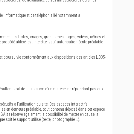
structures, de défaillance de ses infrastructures ou si les
el informatique et de téléphonie lié notamment à
notamment les textes, images, graphismes, logos, vidéos, icônes et
rocédé utilisé, est interdite, sauf autorisation écrite préalable
 et poursuivie conformément aux dispositions des articles L.335-
ésultant soit de l’utilisation d’un matériel ne répondant pas aux
tifs à l’utilisation du site. Des espaces interactifs
 mise en demeure préalable, tout contenu déposé dans cet espace
OBA se réserve également la possibilité de mettre en cause la
e soit le support utilisé (texte, photographie …).