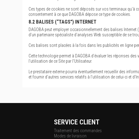
Ces types de cookies ne sont déposés sur vos terminaux qu’à con
consentement à ce que DAGOBA dépose ce type de cookies.
8.2 BALISES (“TAGS”) INTERNET
DAGOBA peut employer occasionnellement des balises Internet (égal
d’un partenaire spécialiste d’analyses Web susceptible de se trou
Ces balises sont placées à la fois dans les publicités en ligne per
Cette technologie permet à DAGOBA d’évaluer les réponses des visi
l’utilisation de ce Site par l’Utilisateur.
Le prestataire externe pourra éventuellement recueillir des informa
et fournir d’autres services relatifs à l’utilisation de celui-ci et d’In
SERVICE CLIENT
Traitement des commandes
Modes de livraison