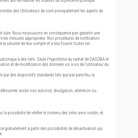
nt afin de réaliser les finalités de la présente politique.
 données des Utilisateurs de sont principalement les agents de
ent sûre. Nous ne pouvons en conséquence pas garantir une
dre les mesures appropriées. Nos procédures de notification
a sécurité de leur compte et à leur fournir toutes les
t quelconque à des tiers. Seule l'hypothèse du rachat de DAGOBA et
tion et de modification des données vis à vis de l'utilisateur du
 par des dispositifs standards tels que par pare-feu, la
détournée, accès non autorisé, divulgation, altération ou
 possibilité de vérifier le contenu des sites ainsi visités, et
ce gratuitement à partir des possibilités de désactivation qui
e.