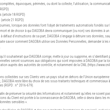
ncomplètes, équivoques, périmées, ou dont la collecte, l'utilisation, la communicat
c RGPD)
s (article 18 RGPD)
 (article 21 RGPD)
t fournies, lorsque ces données font l’objet de traitements automatisés fondés sur
eur mort et de choisir à qui DAGOBA devra communiquer (ou non) ses données à un t
 défaut d’instructions de sa part, DAGOBA s’engage à détruire ses données, sauf 
uhaite savoir comment DAGOBA utilise ses Données Personnelles, demander à les rect
.
qu’il souhaiterait que DAGOBA corrige, mette à jour ou supprime, en s’identifiant p
nelles seront soumises aux obligations qui sont imposées à DAGOBA par la loi
tion auprès des autorités de contrôle, et notamment de la CNIL (https://www.cnil.f
ations collectées sur ses Clients vers un pays situé en dehors de l’Union europé
, DAGOBA reste libre du choix de ses sous-traitants techniques et commerciaux à l
es (RGPD : n° 2016-679).
fin de préserver la sécurité des Informations et notamment qu’elles ne soient 
mations du Client est portée à la connaissance de DAGOBA, celle-ci devra dans les m
 données sensibles ».