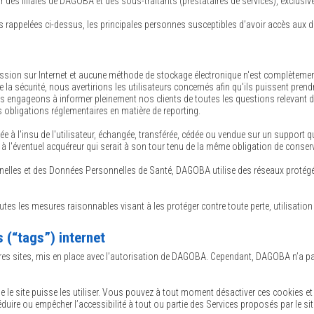
 des filiales de DAGOBA et des sous-traitants (prestataires de services), exclusiveme
lités rappelées ci-dessus, les principales personnes susceptibles d’avoir accès aux
ission sur Internet et aucune méthode de stockage électronique n'est complètem
la sécurité, nous avertirions les utilisateurs concernés afin qu'ils puissent pren
 engageons à informer pleinement nos clients de toutes les questions relevant de l
s obligations réglementaires en matière de reporting.
liée à l'insu de l'utilisateur, échangée, transférée, cédée ou vendue sur un suppor
à l'éventuel acquéreur qui serait à son tour tenu de la même obligation de conserva
nnelles et des Données Personnelles de Santé, DAGOBA utilise des réseaux protégés
 les mesures raisonnables visant à les protéger contre toute perte, utilisation 
s (“tags”) internet
res sites, mis en place avec l’autorisation de DAGOBA. Cependant, DAGOBA n’a pas la
 le site puisse les utiliser. Vous pouvez à tout moment désactiver ces cookies et 
duire ou empêcher l’accessibilité à tout ou partie des Services proposés par le sit