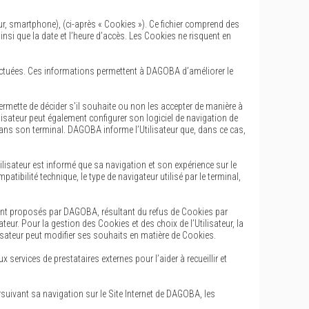
ateur, smartphone), (ci-après « Cookies »). Ce fichier comprend des
 ainsi que la date et l’heure d’accès. Les Cookies ne risquent en
ffectuées. Ces informations permettent à DAGOBA d’améliorer le
 permette de décider s’il souhaite ou non les accepter de manière à
ilisateur peut également configurer son logiciel de navigation de
dans son terminal. DAGOBA informe l’Utilisateur que, dans ce cas,
tilisateur est informé que sa navigation et son expérience sur le
tibilité technique, le type de navigateur utilisé par le terminal,
ent proposés par DAGOBA, résultant du refus de Cookies par
teur. Pour la gestion des Cookies et des choix de l’Utilisateur, la
ilisateur peut modifier ses souhaits en matière de Cookies.
services de prestataires externes pour l’aider à recueillir et
rsuivant sa navigation sur le Site Internet de DAGOBA, les