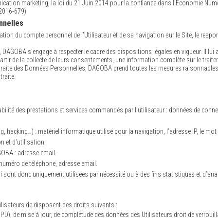
cation marketing, la loi du 21 Juin 2014 pour la confiance dans l’Economie Numér
2016-679).
nnelles
ation du compte personnel de l’Utilisateur et de sa navigation sur le Site, le re
 DAGOBA s’engage à respecter le cadre des dispositions légales en vigueur. Il lui a
partir de la collecte de leurs consentements, une information complète sur le trait
traite des Données Personnelles, DAGOBA prend toutes les mesures raisonnables p
raite.
açabilité des prestations et services commandés par l’utilisateur : données de connex
, hacking…) : matériel informatique utilisé pour la navigation, l’adresse IP, le mo
 et d’utilisation.
GOBA : adresse email.
uméro de téléphone, adresse email.
nt donc uniquement utilisées par nécessité ou à des fins statistiques et d’ana
lisateurs de disposent des droits suivants :
6 RGPD), de mise à jour, de complétude des données des Utilisateurs droit de verrou