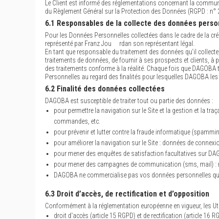
Le Client est informé des réglementations concernant la communi
du Règlement Général sur la Protection des Données (RGPD : n° 
6.1 Responsables de la collecte des données perso
Pour les Données Personnelles collectées dans le cadre de la cré
représenté par Franz Jou rdan son représentant légal.
En tant que responsable du traitement des données qu’il collecte,
traitements de données, de fournir à ses prospects et clients, à 
des traitements conforme à la réalité. Chaque fois que DAGOBA 
Personnelles au regard des finalités pour lesquelles DAGOBA les t
6.2 Finalité des données collectées
DAGOBA est susceptible de traiter tout ou partie des données :
pour permettre la navigation sur le Site et la gestion et la tr
commandes, etc.
pour prévenir et lutter contre la fraude informatique (spamming
pour améliorer la navigation sur le Site : données de connexion
pour mener des enquêtes de satisfaction facultatives sur DA
pour mener des campagnes de communication (sms, mail) : n
DAGOBA ne commercialise pas vos données personnelles qui so
6.3 Droit d’accès, de rectification et d’opposition
Conformément à la réglementation européenne en vigueur, les Uti
droit d'accès (article 15 RGPD) et de rectification (article 1