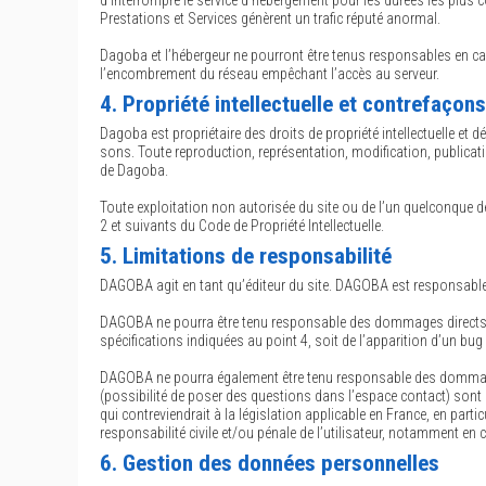
d’interrompre le service d’hébergement pour les durées les plus 
Prestations et Services génèrent un trafic réputé anormal.
Dagoba et l’hébergeur ne pourront être tenus responsables en ca
l’encombrement du réseau empêchant l’accès au serveur.
4. Propriété intellectuelle et contrefaçons
Dagoba est propriétaire des droits de propriété intellectuelle et 
sons. Toute reproduction, représentation, modification, publicatio
de Dagoba.
Toute exploitation non autorisée du site ou de l’un quelconque 
2 et suivants du Code de Propriété Intellectuelle.
5. Limitations de responsabilité
DAGOBA agit en tant qu’éditeur du site. DAGOBA est responsable de
DAGOBA ne pourra être tenu responsable des dommages directs et ind
spécifications indiquées au point 4, soit de l’apparition d’un bug
DAGOBA ne pourra également être tenu responsable des dommages i
(possibilité de poser des questions dans l’espace contact) sont
qui contreviendrait à la législation applicable en France, en par
responsabilité civile et/ou pénale de l’utilisateur, notamment en 
6. Gestion des données personnelles