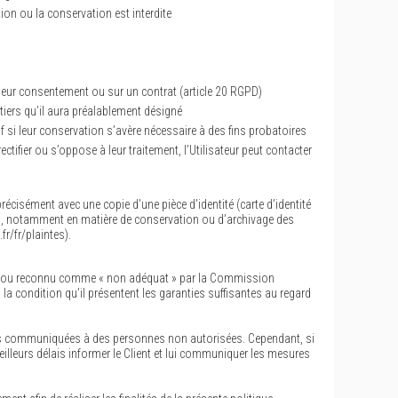
ion ou la conservation est interdite
 leur consentement ou sur un contrat (article 20 RGPD)
iers qu’il aura préalablement désigné
si leur conservation s’avère nécessaire à des fins probatoires
ifier ou s’oppose à leur traitement, l’Utilisateur peut contacter
récisément avec une copie d’une pièce d’identité (carte d’identité
, notamment en matière de conservation ou d’archivage des
r/fr/plaintes).
enne ou reconnu comme « non adéquat » par la Commission
a condition qu’il présentent les garanties suffisantes au regard
pas communiquées à des personnes non autorisées. Cependant, si
eilleurs délais informer le Client et lui communiquer les mesures