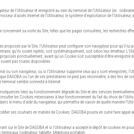
ateur de l’Utilisateur et enregistré au sein du terminal de l’Utilisateur (ex : ordin
isseur d’accès Internet de l’Utilisateur, le système d’exploitation de l’Utilisateur,
ur concernant sa visite du Site, telles que les pages consultées, les recherches e
es proposés par le Site, l’Utilisateur peut configurer son navigateur pour qu’il lui
raire, qu’ils soient rejetés, soit systématiquement, soit selon leur émetteur. L’Ut
t proposés ponctuellement, avant qu’un Cookie soit susceptible d’être enregistré 
e soient pas toutes disponibles.
nal ou son navigateur, ou si l’Utilisateur supprime ceux qui y sont enregistrés, l’U
sque DAGOBA ou l’un de ses prestataires ne peut pas reconnaître, à des fins de compa
le terminal semble connecté à Internet.
onséquences liées au fonctionnement dégradé du Site et des services éventuellem
onsulter les Cookies nécessaires à leur fonctionnement du fait du choix de l’Utilisa
e dans le menu d’aide du navigateur, qui permettra de savoir de quelle manière l’Ut
modifier ses souhaits en matière de Cookies. DAGOBA pourra en outre faire appel aux 
rant sur le Site de DAGOBA et si l’Utilisateur a accepté le dépôt de cookies en pou
erminaux (ordinateur, tablette, téléphone portable).