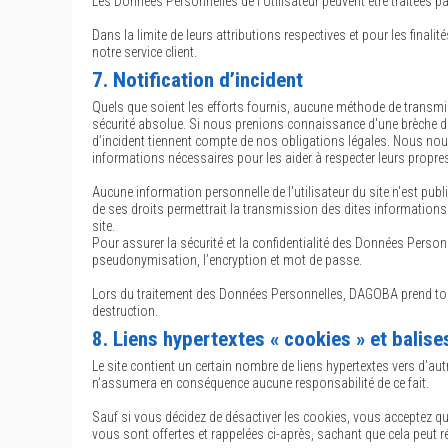
Les Données Personnelles de l’Utilisateur peuvent être traitées par
Dans la limite de leurs attributions respectives et pour les fina
notre service client.
7. Notification d’incident
Quels que soient les efforts fournis, aucune méthode de transm
sécurité absolue. Si nous prenions connaissance d'une brèche de 
d’incident tiennent compte de nos obligations légales. Nous nous
informations nécessaires pour les aider à respecter leurs propre
Aucune information personnelle de l'utilisateur du site n'est pub
de ses droits permettrait la transmission des dites informations 
site.
Pour assurer la sécurité et la confidentialité des Données Perso
pseudonymisation, l’encryption et mot de passe.
Lors du traitement des Données Personnelles, DAGOBA prend toutes
destruction.
8. Liens hypertextes « cookies » et balise
Le site contient un certain nombre de liens hypertextes vers d’aut
n’assumera en conséquence aucune responsabilité de ce fait.
Sauf si vous décidez de désactiver les cookies, vous acceptez que
vous sont offertes et rappelées ci-après, sachant que cela peut ré