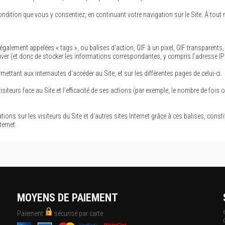
dition que vous y consentiez, en continuant votre navigation sur le Site. À tout 
ement appelées « tags », ou balises d’action, GIF à un pixel, GIF transparents, GIF
ver (et donc de stocker les informations correspondantes, y compris l’adresse IP d
mettant aux internautes d’accéder au Site, et sur les différentes pages de celui-ci.
teurs face au Site et l’efficacité de ses actions (par exemple, le nombre de fois 
tions sur les visiteurs du Site et d’autres sites Internet grâce à ces balises, const
ternet.
MOYENS DE PAIEMENT
Paiement
sécurisé par carte