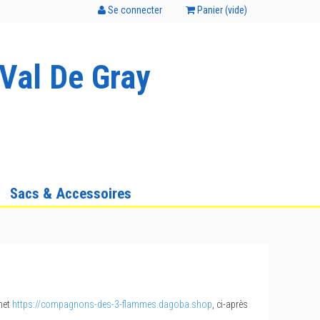
Se connecter
Panier (
vide
)
Val De Gray
Sacs & Accessoires
rnet
https://compagnons-des-3-flammes.dagoba.shop
, ci-après