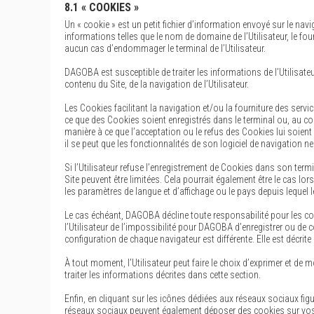
8.1 « COOKIES »
Un « cookie » est un petit fichier d’information envoyé sur le navig
informations telles que le nom de domaine de l’Utilisateur, le fourn
aucun cas d’endommager le terminal de l’Utilisateur.
DAGOBA est susceptible de traiter les informations de l’Utilisate
contenu du Site, de la navigation de l’Utilisateur.
Les Cookies facilitant la navigation et/ou la fourniture des servic
ce que des Cookies soient enregistrés dans le terminal ou, au cont
manière à ce que l’acceptation ou le refus des Cookies lui soien
il se peut que les fonctionnalités de son logiciel de navigation n
Si l’Utilisateur refuse l’enregistrement de Cookies dans son termi
Site peuvent être limitées. Cela pourrait également être le cas lor
les paramètres de langue et d’affichage ou le pays depuis lequel 
Le cas échéant, DAGOBA décline toute responsabilité pour les c
l’Utilisateur de l’impossibilité pour DAGOBA d’enregistrer ou de c
configuration de chaque navigateur est différente. Elle est décrit
À tout moment, l’Utilisateur peut faire le choix d’exprimer et de 
traiter les informations décrites dans cette section.
Enfin, en cliquant sur les icônes dédiées aux réseaux sociaux figu
réseaux sociaux peuvent également déposer des cookies sur vos t