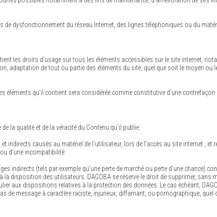
courtes possibles notamment à des fins de maintenance, d’amélioration de ses infra
s de dysfonctionnement du réseau Internet, des lignes téléphoniques ou du matéri
détient les droits d’usage sur tous les éléments accessibles sur le site internet, 
n, adaptation de tout ou partie des éléments du site, quel que soit le moyen ou le p
des éléments qu’il contient sera considérée comme constitutive d’une contrefaçon
 la qualité et de la véracité du Contenu qu’il publie.
irects causés au matériel de l’utilisateur, lors de l’accès au site internet , et r
 ou d’une incompatibilité.
ndirects (tels par exemple qu’une perte de marché ou perte d’une chance) consécu
 à la disposition des utilisateurs. DAGOBA se réserve le droit de supprimer, sans
ticulier aux dispositions relatives à la protection des données. Le cas échéant, DAG
cas de message à caractère raciste, injurieux, diffamant, ou pornographique, quel qu