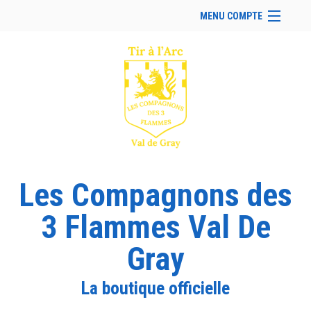
MENU COMPTE
Accueil
Retour à notre site
Facebook
Instagram
Se connecter
Panier (
vide
)
Les Compagnons des
3 Flammes Val De
Gray
La boutique officielle