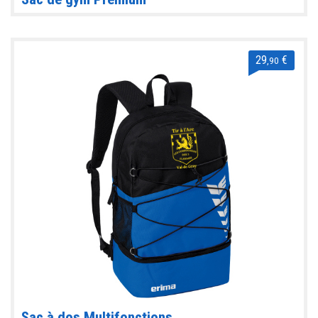
29
€
,90
Sac à dos Multifonctions