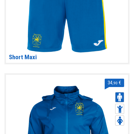
Short Maxi
34
€
,90