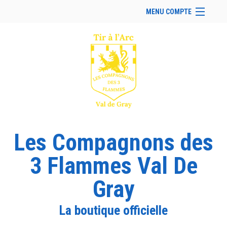
MENU COMPTE
Accueil
Retour à notre site
Facebook
Instagram
Se connecter
Panier (
vide
)
Les Compagnons des
3 Flammes Val De
Gray
La boutique officielle