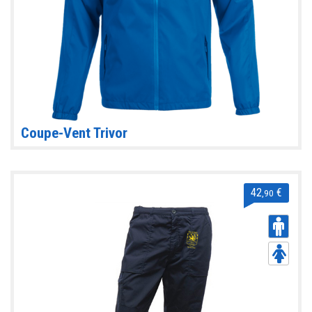
Coupe-Vent Trivor
42
€
,90