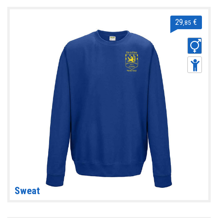
29
€
,85
Sweat