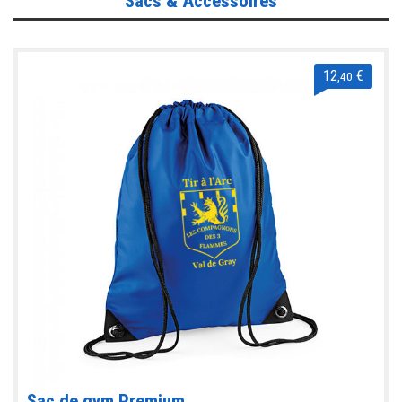
Sacs & Accessoires
12
€
,40
Sac de gym Premium