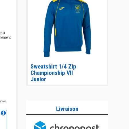
lé à
alement
Sweatshirt 1/4 Zip
Championship VII
Junior
r un
Livraison