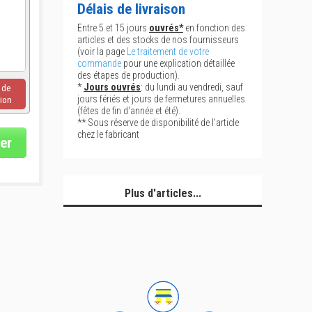
Délais de livraison
Entre 5 et 15 jours
ouvrés*
en fonction des
articles et des stocks de nos fournisseurs
(voir la page
Le traitement de votre
commande
pour une explication détaillée
des étapes de production).
*
Jours ouvrés
: du lundi au vendredi, sauf
u de
jours fériés et jours de fermetures annuelles
ion
(fêtes de fin d'année et été).
** Sous réserve de disponibilité de l'article
chez le fabricant
er
Plus d'articles...