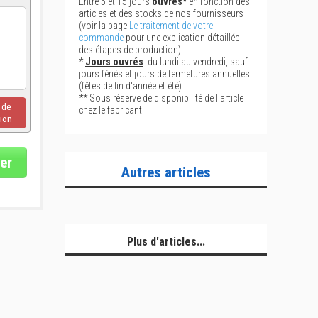
Entre 5 et 15 jours
ouvrés*
en fonction des
articles et des stocks de nos fournisseurs
(voir la page
Le traitement de votre
commande
pour une explication détaillée
des étapes de production).
*
Jours ouvrés
: du lundi au vendredi, sauf
jours fériés et jours de fermetures annuelles
(fêtes de fin d'année et été).
** Sous réserve de disponibilité de l'article
u de
chez le fabricant
ion
er
Autres articles
Plus d'articles...