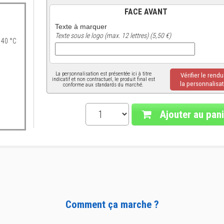
FACE AVANT
Texte à marquer
Texte sous le logo (max. 12 lettres) (5,50 €)
 40 °C
La personnalisation est présentée ici à titre
Vérifier le rend
indicatif et non contractuel, le produit final est
la personnalisat
conforme aux standards du marché.
Ajouter au pani
Comment ça marche ?