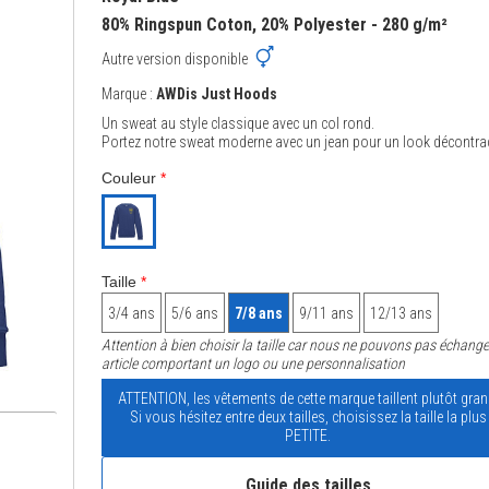
80% Ringspun Coton, 20% Polyester - 280 g/m²
Autre version disponible
Marque :
AWDis Just Hoods
Un sweat au style classique avec un col rond.
Portez notre sweat moderne avec un jean pour un look décontrac
Couleur
*
Taille
*
3/4 ans
5/6 ans
7/8 ans
9/11 ans
12/13 ans
Attention à bien choisir la taille car nous ne pouvons pas échange
article comportant un logo ou une personnalisation
ATTENTION, les vêtements de cette marque taillent plutôt gran
Si vous hésitez entre deux tailles, choisissez la taille la plus
PETITE.
Guide des tailles