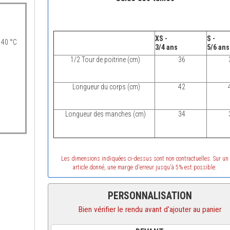
XS -
S -
 40 °C
3/4 ans
5/6 an
1/2 Tour de poitrine (cm)
36
Longueur du corps (cm)
42
Longueur des manches (cm)
34
Les dimensions indiquées ci-dessus sont non contractuelles. Sur un
article donné, une marge d'erreur jusqu'à 5% est possible.
PERSONNALISATION
Bien vérifier le rendu avant d'ajouter au panier