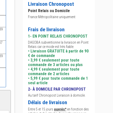
Livraison Chronopost
Point Relais ou Domicile
France Métropolitaine uniquement
M -
L -
XL -
s
7/8 ans
9/11 ans
12/13 ans
Frais de livraison
39
42
45
48
1- EN POINT RELAIS CHRONOPOST
DAGOBA subventionne la livraison en Point
47
52
57
62
Relais car ce mode est très fiable.
• Livraison GRATUITE à partir de 90
€ de commande
39
44
49
54
• 3,99 € seulement pour toute
commande de 3 articles ou plus
• 4,99 € seulement pour toute
commande de 2 articles
• 5,99 € pour toute commande de 1
seul article
2- À DOMICILE PAR CHRONOPOST
Au tarif Chronopost Livraison à domicile.
Délais de livraison
Entre 5 et 15 jours
ouvrés*
en fonction des