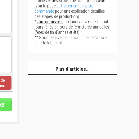
articles et des stocks de nos fournisseurs
(voir la page
Le traitement de votre
commande
pour une explication détaillée
des étapes de production).
*
Jours ouvrés
: du lundi au vendredi, sauf
jours fériés et jours de fermetures annuelles
(fêtes de fin d'année et été).
** Sous réserve de disponibilité de l'article
chez le fabricant
Plus d'articles...
u de
ion
er