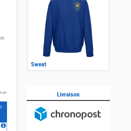
té.
Sweat
r un
Livraison
d.