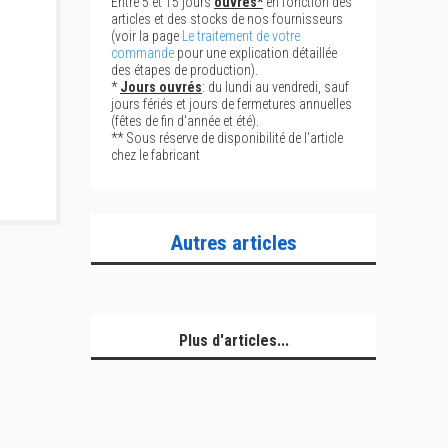
Entre 5 et 15 jours
ouvrés*
en fonction des
articles et des stocks de nos fournisseurs
(voir la page
Le traitement de votre
commande
pour une explication détaillée
des étapes de production).
*
Jours ouvrés
: du lundi au vendredi, sauf
jours fériés et jours de fermetures annuelles
(fêtes de fin d'année et été).
** Sous réserve de disponibilité de l'article
chez le fabricant
Autres articles
Plus d'articles...